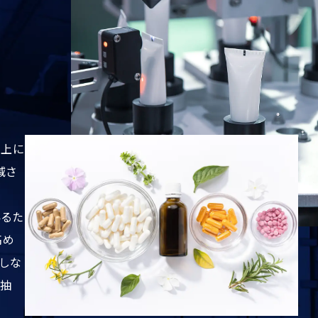
品
以上に
減さ
いるた
高め
しな
く抽