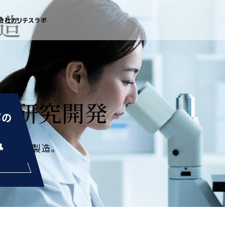
造
会社カリテスラボ
」
研究開発
ボの
み
圧製法で製造。