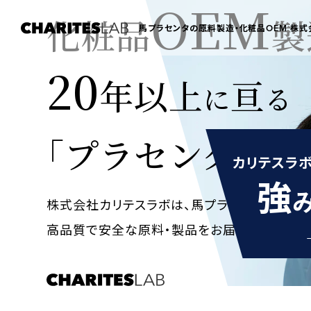
OEM
化粧品
製
馬プラセンタの原料製造・化粧品OEM 株式
20
年以上
亘
に
る
「プラセンタ抽出
カリテスラ
強
株式会社カリテスラボは、馬プラセンタを超高
高品質で安全な原料・製品をお届けします。