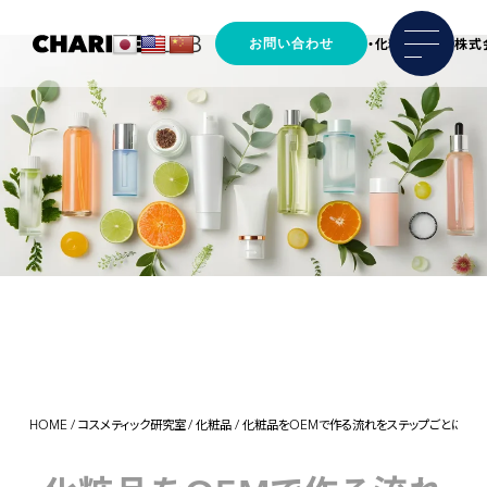
お問い合わせ
馬プラセンタの原料製造・化粧品OEM 株式
HOME
/
コスメティック研究室
/
化粧品
/
化粧品をOEMで作る流れを
ステップごとに解説