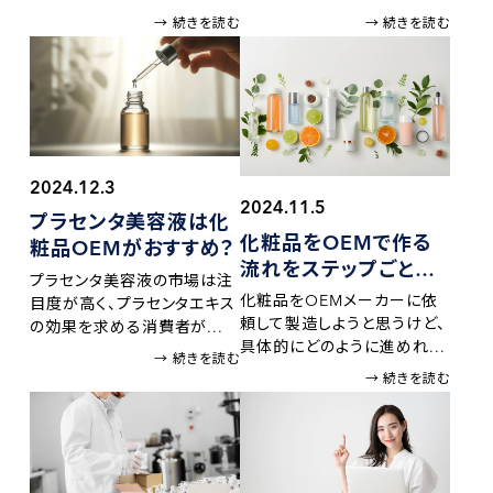
→ 続きを読む
→ 続きを読む
2024.12.3
2024.11.5
プラセンタ美容液は
化
化粧品をOEMで作る
粧品OEMが
おすすめ？
流れを
ステップごとに
プラセンタ美容液の市場は注
解説
化粧品をOEMメーカーに依
目度が高く、プラセンタエキス
頼して製造しようと思うけど、
の効果を求める消費者が...
具体的にどのように進めれ...
→ 続きを読む
→ 続きを読む