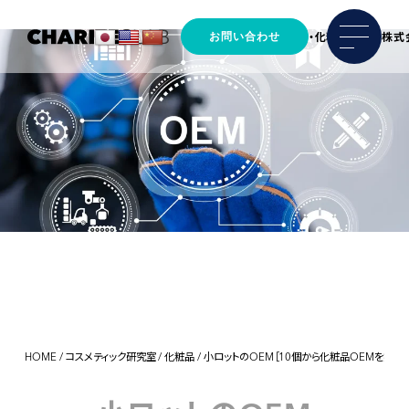
お問い合わせ
馬プラセンタの原料製造・化粧品OEM 株式
HOME
/
コスメティック研究室
/
化粧品
/
小ロットのOEM
10個から化粧品OEMを始め